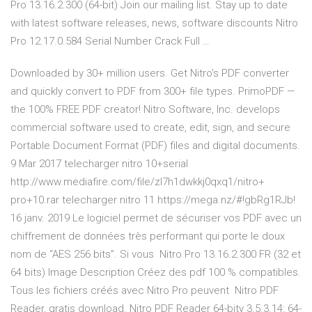
Pro 13.16.2.300 (64-bit) Join our mailing list. Stay up to date
with latest software releases, news, software discounts Nitro
Pro 12.17.0.584 Serial Number Crack Full …
Downloaded by 30+ million users. Get Nitro's PDF converter
and quickly convert to PDF from 300+ file types. PrimoPDF —
the 100% FREE PDF creator! Nitro Software, Inc. develops
commercial software used to create, edit, sign, and secure
Portable Document Format (PDF) files and digital documents.
9 Mar 2017 telecharger nitro 10+serial
http://www.mediafire.com/file/zl7h1dwkkj0qxq1/nitro+
pro+10.rar telecharger nitro 11 https://mega.nz/#!gbRg1RJb!
16 janv. 2019 Le logiciel permet de sécuriser vos PDF avec un
chiffrement de données très performant qui porte le doux
nom de “AES 256 bits”. Si vous Nitro Pro 13.16.2.300 FR (32 et
64 bits) Image Description Créez des pdf 100 % compatibles.
Tous les fichiers créés avec Nitro Pro peuvent Nitro PDF
Reader, gratis download. Nitro PDF Reader 64-bity 3.5.3.14: 64-