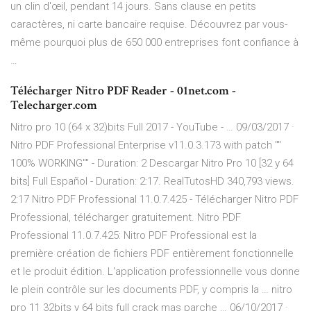
un clin d'œil, pendant 14 jours. Sans clause en petits
caractères, ni carte bancaire requise. Découvrez par vous-
même pourquoi plus de 650 000 entreprises font confiance à
…
Télécharger Nitro PDF Reader - 01net.com -
Telecharger.com
Nitro pro 10 (64 x 32)bits Full 2017 - YouTube - … 09/03/2017 ·
Nitro PDF Professional Enterprise v11.0.3.173 with patch ""
100% WORKING"" - Duration: 2 Descargar Nitro Pro 10 [32 y 64
bits] Full Español - Duration: 2:17. RealTutosHD 340,793 views.
2:17 Nitro PDF Professional 11.0.7.425 - Télécharger Nitro PDF
Professional, télécharger gratuitement. Nitro PDF
Professional 11.0.7.425: Nitro PDF Professional est la
première création de fichiers PDF entièrement fonctionnelle
et le produit édition. L'application professionnelle vous donne
le plein contrôle sur les documents PDF, y compris la … nitro
pro 11 32bits y 64 bits full crack mas parche … 06/10/2017 ·